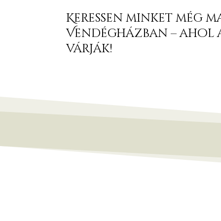
Keressen minket még ma
Vendégházban – ahol a 
várják!