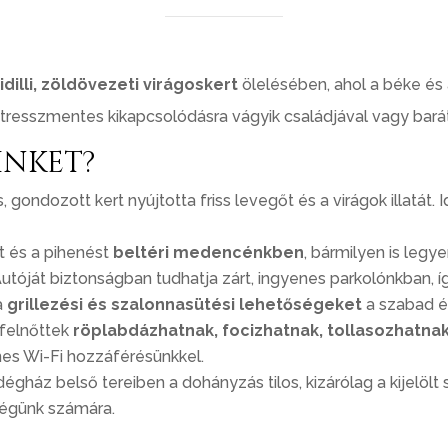
dilli, zöldövezeti virágoskert
ölelésében, ahol a béke és
stresszmentes kikapcsolódásra vágyik családjával vagy barát
inket?
gondozott kert nyújtotta friss levegőt és a virágok illatát. I
t és a pihenést
beltéri medencénkben
, bármilyen is legye
utóját biztonságban tudhatja zárt, ingyenes parkolónkban, í
a
grillezési és szalonnasütési lehetőségeket
a szabad é
 felnőttek
röplabdázhatnak, focizhatnak, tollasozhatna
es Wi-Fi hozzáférésünkkel.
égház belső tereiben a dohányzás tilos, kizárólag a kijelöl
dégünk számára.