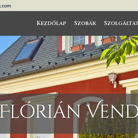
l.com
Kezdőlap
Szobák
Szolgálta
 Flórián Ven