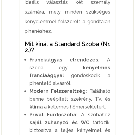
ideális választás két személy
számára, mely minden szükséges
kényelemmel felszerelt a gondtalan
pihenéshez.
Mit kínál a Standard Szoba (Nr.
2.)?
Franciaágyas elrendezés:
A
szoba egy
kényelmes
franciaággyal
gondoskodik a
pihentető alvásról.
Modern Felszereltség:
Található
benne beépített szekrény, TV, és
klíma
a kellemes hőmérsékletért.
Privát Fürdőszoba:
A szobához
saját zuhanyzó és WC
tartozik,
biztosítva a teljes kényelmet és