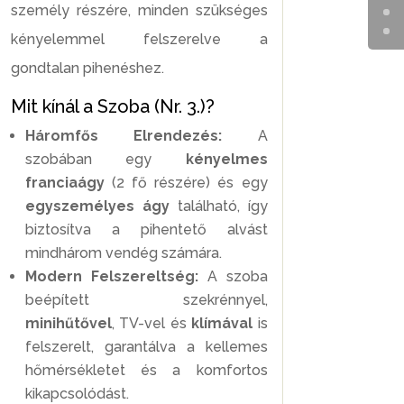
személy részére, minden szükséges
kényelemmel felszerelve a
gondtalan pihenéshez.
Mit kínál a Szoba (Nr. 3.)?
Háromfős Elrendezés:
A
szobában egy
kényelmes
franciaágy
(2 fő részére) és egy
egyszemélyes ágy
található, így
biztosítva a pihentető alvást
mindhárom vendég számára.
Modern Felszereltség:
A szoba
beépített szekrénnyel,
minihűtővel
, TV-vel és
klímával
is
felszerelt, garantálva a kellemes
hőmérsékletet és a komfortos
kikapcsolódást.