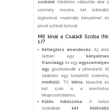
szobánk
tökéletes választás akár 5
személy részére, két különálló
légterével maximális kényelmet és
privát szférát biztosít.
Mit kínál a Családi Szoba (Nr.
1.)?
Kétlégterű elrendezés:
Az első
térben egy
kényelmes
franciaágy
és egy
egyszemélyes
ágy
gondoskodik a pihenésről. Itt
található egy beépített szekrény,
minihűtő
, TV,
klíma
, kisasztal és
két szék is a komfortos
kikapcsolódáshoz.
Külön hálószoba:
A belső
szobában
két különálló