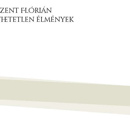
 Szent Flórián
jthetetlen élmények