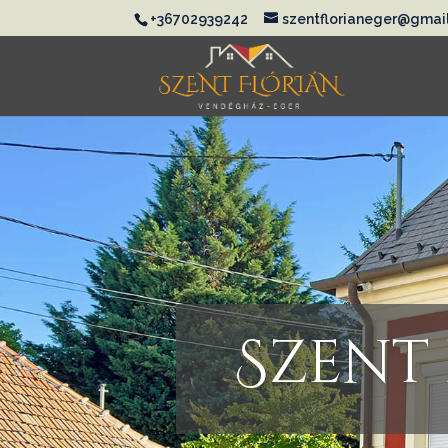
+36702939242
szentflorianeger@gmai
Szent