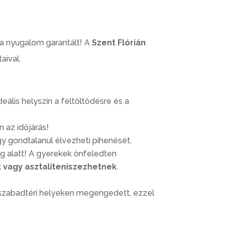
 a nyugalom garantált! A
Szent Flórián
aival.
deális helyszín a feltöltődésre és a
n az időjárás!
gy gondtalanul élvezheti pihenését.
g alatt! A gyerekek önfeledten
k vagy asztaliteniszezhetnek
.
t szabadtéri helyeken megengedett, ezzel