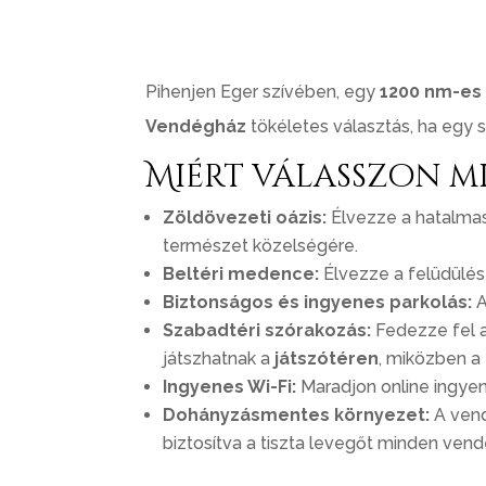
Pihenjen Eger szívében, egy
1200 nm-es i
Vendégház
tökéletes választás, ha egy 
Miért válasszon m
Zöldövezeti oázis:
Élvezze a hatalmas, 
természet közelségére.
Beltéri medence:
Élvezze a felüdülés
Biztonságos és ingyenes parkolás:
A
Szabadtéri szórakozás:
Fedezze fel 
játszhatnak a
játszótéren
, miközben a
Ingyenes Wi-Fi:
Maradjon online ingyen
Dohányzásmentes környezet:
A vend
biztosítva a tiszta levegőt minden ven