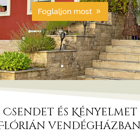
Foglaljon most
a Csendet és Kényelmet 
Flórián vendégházban